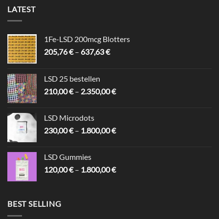
LATEST
1Fe-LSD 200mcg Blotters
Preisspanne:
205,76
€
–
637,63
€
205,76 €
bis
LSD 25 bestellen
637,63 €
Preisspanne:
210,00
€
–
2.350,00
€
210,00 €
bis
LSD Microdots
2.350,00 €
Preisspanne:
230,00
€
–
1.800,00
€
230,00 €
bis
LSD Gummies
1.800,00 €
Preisspanne:
120,00
€
–
1.800,00
€
120,00 €
bis
1.800,00 €
BEST SELLING