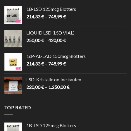
1B-LSD 125mcg Blotters
Preisspanne:
214,33
€
–
748,99
€
214,33 €
bis
LIQUID LSD (LSD VIAL)
748,99 €
Preisspanne:
250,00
€
–
420,00
€
250,00 €
bis
1cP-AL-LAD 150mcg Blotters
420,00 €
Preisspanne:
214,33
€
–
748,99
€
214,33 €
bis
LSD-Kristalle online kaufen
748,99 €
Preisspanne:
220,00
€
–
1.250,00
€
220,00 €
bis
1.250,00 €
TOP RATED
1B-LSD 125mcg Blotters