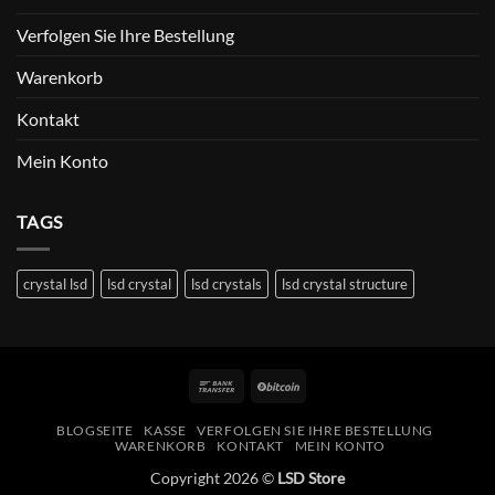
Verfolgen Sie Ihre Bestellung
Warenkorb
Kontakt
Mein Konto
TAGS
crystal lsd
lsd crystal
lsd crystals
lsd crystal structure
Bank
BitCoin
Transfer
BLOGSEITE
KASSE
VERFOLGEN SIE IHRE BESTELLUNG
WARENKORB
KONTAKT
MEIN KONTO
Copyright 2026 ©
LSD Store