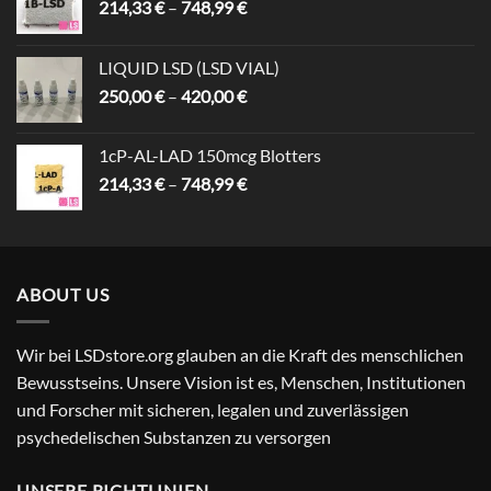
Preisspanne:
214,33
€
–
748,99
€
214,33 €
bis
LIQUID LSD (LSD VIAL)
748,99 €
Preisspanne:
250,00
€
–
420,00
€
250,00 €
bis
1cP-AL-LAD 150mcg Blotters
420,00 €
Preisspanne:
214,33
€
–
748,99
€
214,33 €
bis
748,99 €
ABOUT US
Wir bei LSDstore.org glauben an die Kraft des menschlichen
Bewusstseins. Unsere Vision ist es, Menschen, Institutionen
und Forscher mit sicheren, legalen und zuverlässigen
psychedelischen Substanzen zu versorgen
UNSERE RICHTLINIEN