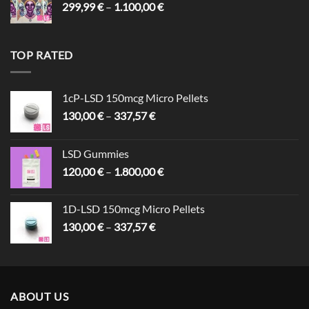
Preisspanne:
299,99
€
–
1.100,00
€
299,99 €
bis
1.100,00 €
TOP RATED
1cP-LSD 150mcg Micro Pellets
Preisspanne:
130,00
€
–
337,57
€
130,00 €
bis
LSD Gummies
337,57 €
Preisspanne:
120,00
€
–
1.800,00
€
120,00 €
bis
1D-LSD 150mcg Micro Pellets
1.800,00 €
Preisspanne:
130,00
€
–
337,57
€
130,00 €
bis
337,57 €
ABOUT US