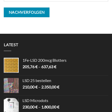
NACHVERFOLGEN
LATEST
1Fe-LSD 200mcg Blotters
Preisspanne:
205,76
€
–
637,63
€
205,76 €
bis
LSD 25 bestellen
637,63 €
Preisspanne:
210,00
€
–
2.350,00
€
210,00 €
bis
LSD Microdots
2.350,00 €
Preisspanne:
230,00
€
–
1.800,00
€
230,00 €