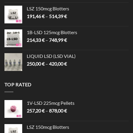
bis
LSZ 150mcg Blotters
878,00 €
Preisspanne:
191,46
€
–
514,39
€
191,46 €
bis
1B-LSD 125mcg Blotters
514,39 €
Preisspanne:
214,33
€
–
748,99
€
214,33 €
bis
LIQUID LSD (LSD VIAL)
748,99 €
Preisspanne:
250,00
€
–
420,00
€
250,00 €
bis
420,00 €
TOP RATED
1V-LSD 225mcg Pellets
Preisspanne:
257,20
€
–
878,00
€
257,20 €
bis
LSZ 150mcg Blotters
878,00 €