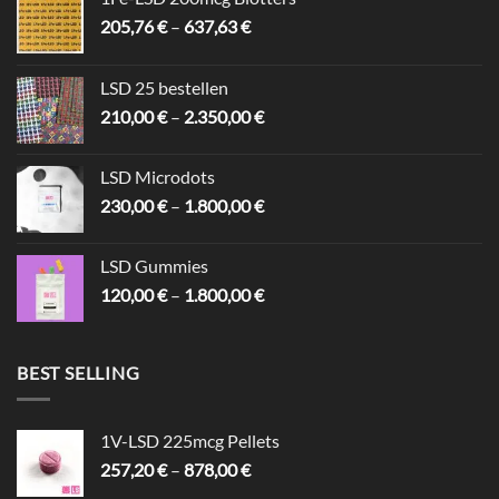
Preisspanne:
205,76
€
–
637,63
€
205,76 €
bis
LSD 25 bestellen
637,63 €
Preisspanne:
210,00
€
–
2.350,00
€
210,00 €
bis
LSD Microdots
2.350,00 €
Preisspanne:
230,00
€
–
1.800,00
€
230,00 €
bis
LSD Gummies
1.800,00 €
Preisspanne:
120,00
€
–
1.800,00
€
120,00 €
bis
1.800,00 €
BEST SELLING
1V-LSD 225mcg Pellets
Preisspanne:
257,20
€
–
878,00
€
257,20 €