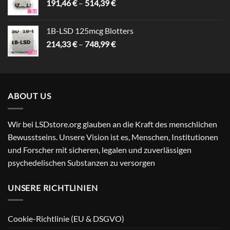
Preisspanne:
191,46
€
–
514,39
€
191,46 €
bis
1B-LSD 125mcg Blotters
514,39 €
Preisspanne:
214,33
€
–
748,99
€
214,33 €
bis
748,99 €
ABOUT US
Wir bei LSDstore.org glauben an die Kraft des menschlichen
Bewusstseins. Unsere Vision ist es, Menschen, Institutionen
und Forscher mit sicheren, legalen und zuverlässigen
psychedelischen Substanzen zu versorgen
UNSERE RICHTLINIEN
Cookie-Richtlinie (EU & DSGVO)